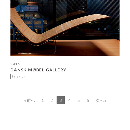
2016
DANSK MØBEL GALLERY
Interior
« 前へ
1
2
3
4
5
6
次へ »